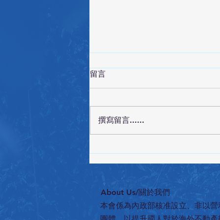
留言
撰寫留言......
12/19中原大學邀協會辦AI法律應
用講座
​About Us/關於我們
本會係為內政部核准設立、非以營
團體，以提升國人對於海外不動產