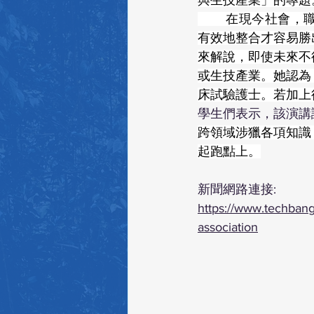
與生技產業」的專題
	在現今社會，職場的贏家不像過去只需要精通一項專業，反而是能將多個不同領域知識
有效地整合才容易勝
來解說，即使未來不
或生技產業。她認為
床試驗護士。若加上
學生們表示，該演講
跨領域涉獵各項知識
起跑點上。
新聞網路連接: 
https://www.techbang.
association