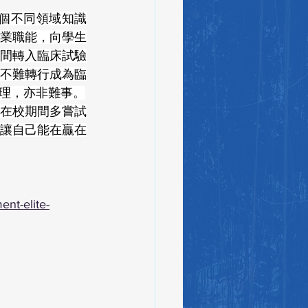
業職能，向學生
間轉入臨床試驗
不難轉行成為臨
理，亦非難事。
在校期間多嘗試
讓自己能在贏在
ent-elite-