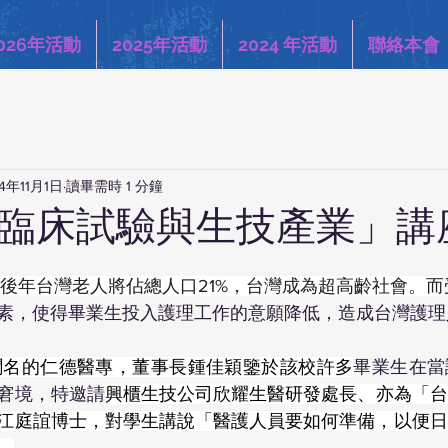
026年活動
2025年活動
2024 年活動
聯絡本會
4年11月1日
讀畢需時 1 分鐘
 辦「臨床試驗與生技產業」講
，後年台灣老人將佔總人口21%，台灣成為超高齡社會。而
素，使得畢業生投入護理工作的意願降低，造成台灣護理
聞名的仁德醫專，董事長鍾佳穎鑒於該校許多
畢業生在當
窘境，特邀請
興櫃生技公司欣耀生醫研發處長、亦為「台
江庭誼博士，對學生講說「醫護人員要如何準備，以便日