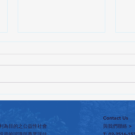
12/13高雄大邀協會講授防阻房
前進
地產詐騙
題」
Contact Us
利為目的之公益性社會
與我們聯絡 >
投資的認識與專業評估
T: 02-2516-15