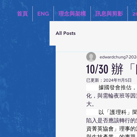
首頁
ENG
理念與架構
訊息與剪影
2
All Posts
edwardchung7
202
10/30
已更新：
2024年11月5日
	據國發會推估
化，與需輪夜班等因
大。
	以「護理科」
陷入是否應該轉行的
資菁英協會」理事的