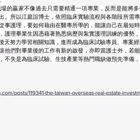
。
出。所以江庭誼博士，依照臨床實驗流程與各階段所需專
從事護理，要如何藉由在醫專所學的，能讓自己在最短時
，護理畢業生因憑藉著熟悉病歷與紮實護理訓練的優勢，
後天努力學習相關知識，進而成為臨床試驗專員、專案經
讓他們
對畢業後的工作有新的啟發，亦即當護士外，若能
，不失是為臨床試驗、生技產業等熱門職缺做預先準備，
com/posts/119341-the-taiwan-overseas-real-estate-investm