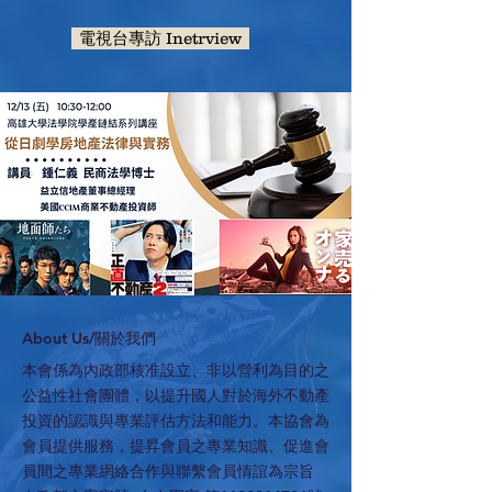
電視台專訪 Inetrview
​About Us/關於我們
本會係為內政部核准設立、非以營利為目的之
公益性社會團體，以提升國人對於海外不動產
投資的認識與專業評估方法和能力。本協會為
會員提供服務，提昇會員之專業知識、促進會
員間之專業網絡合作與聯繫會員情誼為宗旨