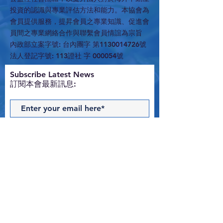
投資的認識與專業評估方法和能力。本協會為
會員提供服務，提昇會員之專業知識、促進會
員間之專業網絡合作與聯繫會員情誼為宗旨
內政部立案字號: 台內團字 第1130014726號
法人登記字號: 113證社 字 000054號
​Subscribe Latest News
訂閱本會最新訊息:
Subscribe Now
Contact Us
與我們聯絡 >
T:
02-2516-1538
E:
edwardchung@hotmail.com