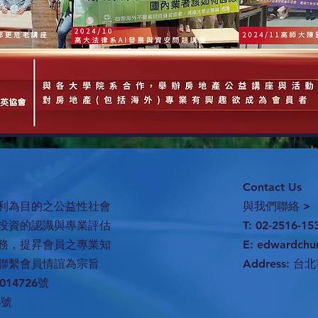
Contact Us
利為目的之公益性社會
與我們聯絡 >
投資的認識與專業評估
T: 02-2516-15
務，提昇會員之專業知
E:
edwardchu
聯繫會員情誼為宗旨
Address:
台北
14726號
4號