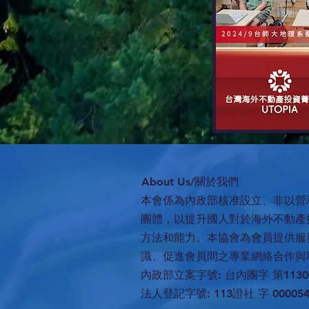
​About Us/關於我們
本會係為內政部核准設立、非以營
團體，以提升國人對於海外不動產
方法和能力。本協會為會員提供服
識、促進會員間之專業網絡合作與
內政部立案字號: 台內團字 第11300
法人登記字號: 113證社 字 00005