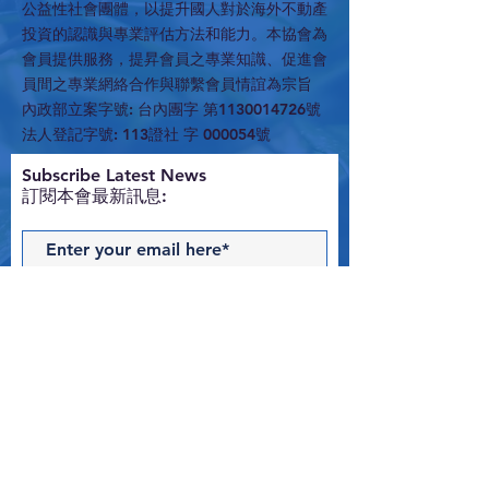
公益性社會團體，以提升國人對於海外不動產
投資的認識與專業評估方法和能力。本協會為
會員提供服務，提昇會員之專業知識、促進會
員間之專業網絡合作與聯繫會員情誼為宗旨
內政部立案字號: 台內團字 第1130014726號
法人登記字號: 113證社 字 000054號
​Subscribe Latest News
訂閱本會最新訊息:
Subscribe Now
Contact Us
與我們聯絡 >
T:
02-2516-1538
E:
edwardchung@hotmail.com