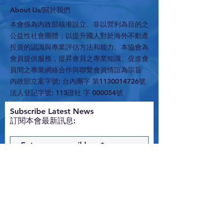
​About Us/關於我們
本會係為內政部核准設立、非以營利為目的之
公益性社會團體，以提升國人對於海外不動產
投資的認識與專業評估方法和能力。本協會為
會員提供服務，提昇會員之專業知識、促進會
員間之專業網絡合作與聯繫會員情誼為宗旨
內政部立案字號: 台內團字 第1130014726號
法人登記字號: 113證社 字 000054號
​Subscribe Latest News
訂閱本會最新訊息:
Subscribe Now
Contact Us