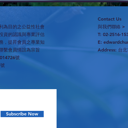
Contact Us
利為目的之公益性社會
與我們聯絡 >
投資的認識與專業評估
T: 02-2516-15
務，提昇會員之專業知
E:
edwardchu
聯繫會員情誼為宗旨
Address:
台北
14726號
4號
Subscribe Now