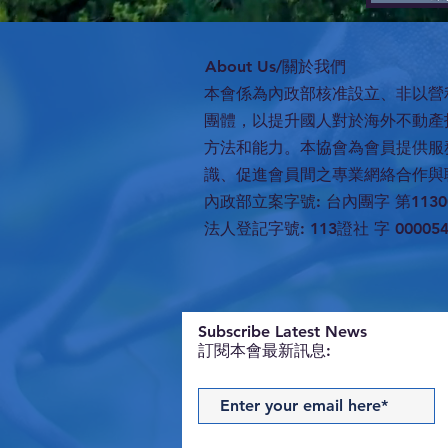
​About Us/關於我們
本會係為內政部核准設立、非以營
團體，以提升國人對於海外不動產
方法和能力。本協會為會員提供服
識、促進會員間之專業網絡合作與
內政部立案字號: 台內團字 第11300
法人登記字號: 113證社 字 00005
​Subscribe Latest News
訂閱本會最新訊息: