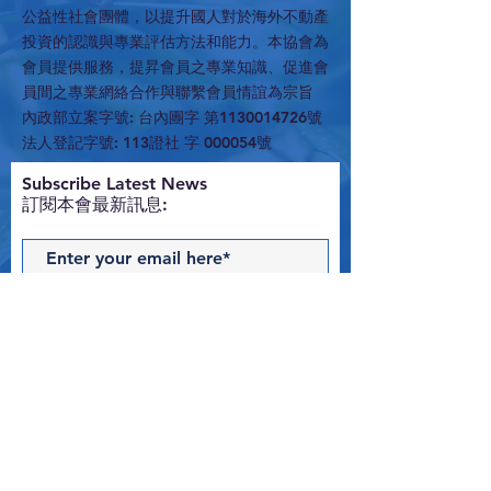
公益性社會團體，以提升國人對於海外不動產
投資的認識與專業評估方法和能力。本協會為
會員提供服務，提昇會員之專業知識、促進會
員間之專業網絡合作與聯繫會員情誼為宗旨
內政部立案字號: 台內團字 第1130014726號
法人登記字號: 113證社 字 000054號
​Subscribe Latest News
訂閱本會最新訊息:
Subscribe Now
Contact Us
與我們聯絡 >
T:
02-2516-1538
E:
edwardchung@hotmail.com