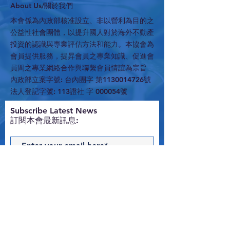
​About Us/關於我們
本會係為內政部核准設立、非以營利為目的之
公益性社會團體，以提升國人對於海外不動產
投資的認識與專業評估方法和能力。本協會為
會員提供服務，提昇會員之專業知識、促進會
員間之專業網絡合作與聯繫會員情誼為宗旨
內政部立案字號: 台內團字 第1130014726號
法人登記字號: 113證社 字 000054號
​Subscribe Latest News
訂閱本會最新訊息:
Subscribe Now
Contact Us
與我們聯絡 >