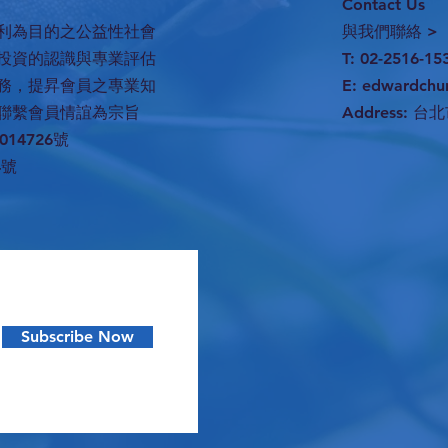
Contact Us
利為目的之公益性社會
與我們聯絡 >
投資的認識與專業評估
T: 02-2516-15
務，提昇會員之專業知
E:
edwardchu
聯繫會員情誼為宗旨
Address:
台北
14726號
4號
Subscribe Now