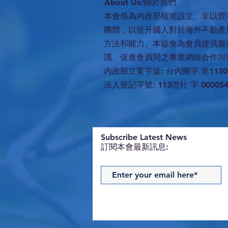
​About Us/關於我們
本會係為內政部核准設立、非以營
團體，以提升國人對於海外不動產
方法和能力。本協會為會員提供服
識、促進會員間之專業網絡合作與
內政部立案字號: 台內團字 第11300
法人登記字號: 113證社 字 00005
​Subscribe Latest News
訂閱本會最新訊息: