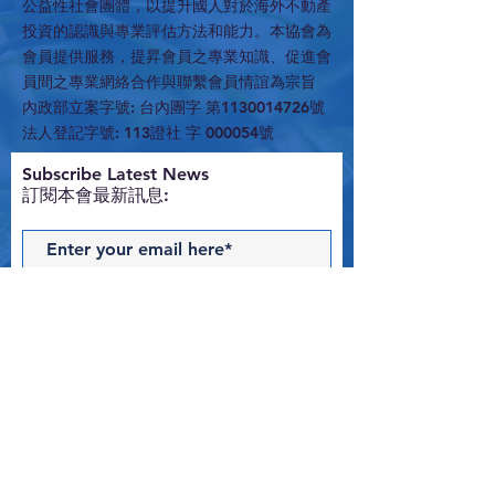
公益性社會團體，以提升國人對於海外不動產
投資的認識與專業評估方法和能力。本協會為
會員提供服務，提昇會員之專業知識、促進會
員間之專業網絡合作與聯繫會員情誼為宗旨
內政部立案字號: 台內團字 第1130014726號
法人登記字號: 113證社 字 000054號
​Subscribe Latest News
訂閱本會最新訊息:
Subscribe Now
Contact Us
與我們聯絡 >
T:
02-2516-1538
E:
edwardchung@hotmail.com