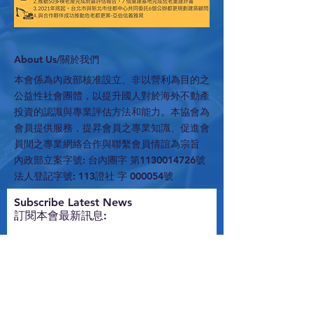
​About Us/關於我們
本會係為內政部核准設立、非以營利為目的之
公益性社會團體，以提升國人對於海外不動產
投資的認識與專業評估方法和能力。本協會為
會員提供服務，提昇會員之專業知識、促進會
員間之專業網絡合作與聯繫會員情誼為宗旨
內政部立案字號: 台內團字 第1130014726號
法人登記字號: 113證社 字 000054號
​Subscribe Latest News
訂閱本會最新訊息:
Subscribe Now