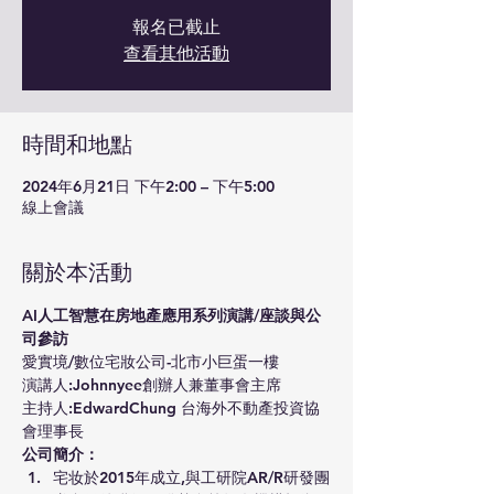
報名已截止
查看其他活動
時間和地點
2024年6月21日 下午2:00 – 下午5:00
線上會議
關於本活動
AI人工智慧在房地產應用系列演講/座談與公
司參訪
愛實境/數位宅妝公司-北市小巨蛋一樓
演講人:Johnnyee創辦人兼董事會主席
主持人:EdwardChung 台海外不動產投資協
會理事長
公司簡介：
宅妆於2015年成立,與工研院AR/R研發團