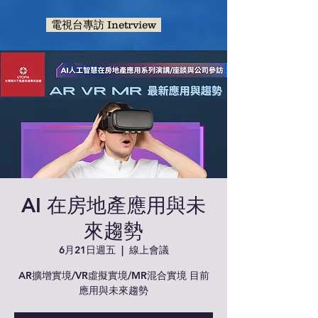
電視台專訪 Inetrview
AI 在房地產應用與未
來趨勢
6月21日週五
  |  
線上會議
AR擴增實境/VR虛擬實境/MR混合實境 目前
應用與未來趨勢