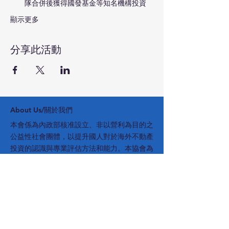
隊合併後獲得國發基金等知名機構投資
顯示更多
分享此活動
​About Us/關於我們
本會係為內政部核准設立、非以營利為目的之
公益性社會團體，以提升國人對於海外不動產
投資的認識與專業評估方法和能力。本協會為
會員提供服務，提昇會員之專業知識、促進會
員間之專業網絡合作與聯繫會員情誼為宗旨
內政部立案字號: 台內團字 第1130014726號
法人登記字號: 113證社 字 000054號
​Subscribe Latest News
訂閱本會最新訊息: