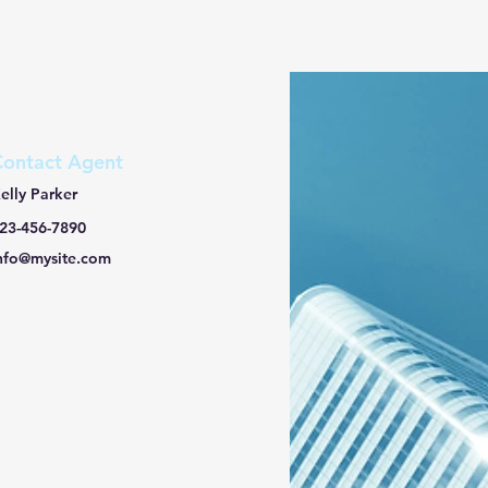
Contact Agent
elly Parker
23-456-7890
nfo@mysite.com