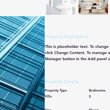
Property Description
This is placeholder text. To change
click Change Content. To manage all
Manager button in the Add panel on
Property Details
Property Type
Bedrooms
Villa
5