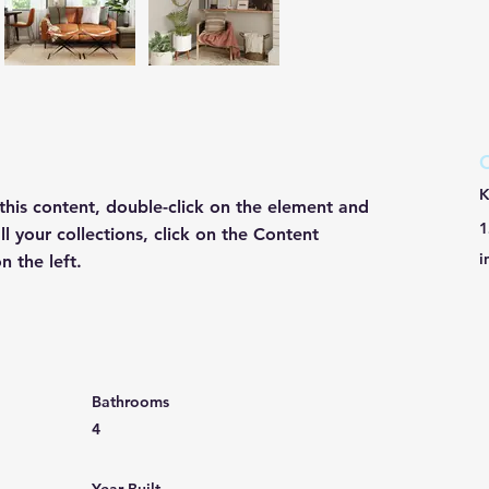
K
 this content, double-click on the element and 
1
 your collections, click on the Content 
i
 the left.
Bathrooms
4