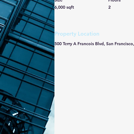
Size
Floors
6,000 sqft
2
Property Location
500 Terry A Francois Blvd, San Francisc