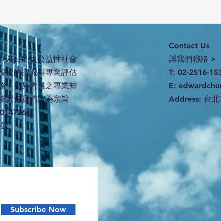
Contact Us
利為目的之公益性社會
與我們聯絡 >
投資的認識與專業評估
T: 02-2516-15
務，提昇會員之專業知
E:
edwardchu
聯繫會員情誼為宗旨
Address:
台北
14726號
4號
Subscribe Now