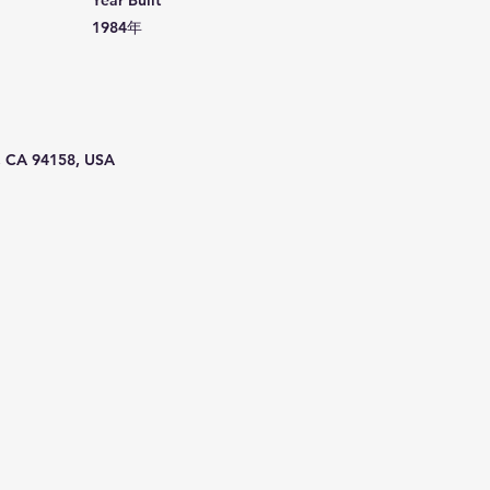
Year Built
1984年
o, CA 94158, USA