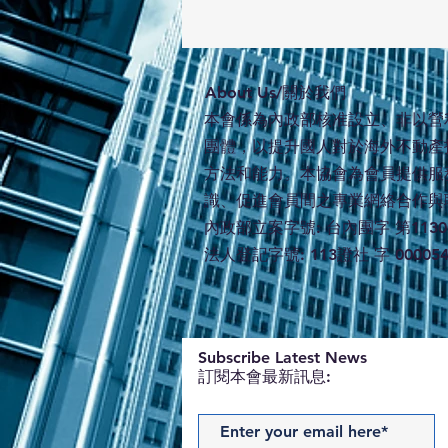
​About Us/關於我們
本會係為內政部核准設立、非以營
團體，以提升國人對於海外不動產
方法和能力。本協會為會員提供服
識、促進會員間之專業網絡合作與
內政部立案字號: 台內團字 第11300
法人登記字號: 113證社 字 00005
​Subscribe Latest News
訂閱本會最新訊息: