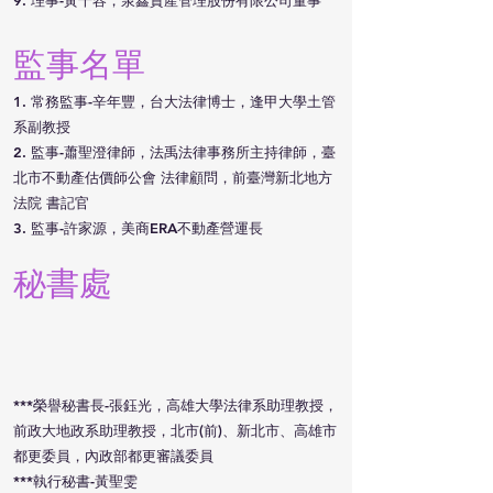
9. 理事-黃千容，泉鑫資產管理股份有限公司董事
​監事名單
1. 常務監事-辛年豐，台大法律博士，逢甲大學土管
系副教授
2. 監事-蕭聖澄律師，法禹法律事務所主持律師，臺
北市不動產估價師公會 法律顧問，前臺灣新北地方
法院 書記官
3. 監事-許家源，美商ERA不動產營運長
秘書處
​***榮譽秘書長-張鈺光，高雄大學法律系助理教授，
前政大地政系助理教授，北市(前)、新北市、高雄市
都更委員，內政部都更審議委員
***執行秘書-黃聖雯​