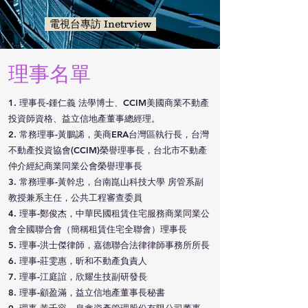
電視台專訪 Inetrview
理事名單
1. 理事長-鍾仁義 法學博士、CCIM美國商業不動產
投資師資格、益立信地產董事總經理。
2. 常務理事-黃鵬䛥，美商ERA台灣區執行長，台灣
不動產投資協會(CCIM)榮譽理事長，台北市不動產
仲介經紀商業同業公會榮譽理事長
3. 常務理事-黃幹忠，台南崑山科技大學 房管系副
教授兼系主任，公共工程審查委員
4. 理事-鄭俊杰，中華民國租賃住宅服務商業同業公
會全國聯合會（簡稱租賃住宅全聯會）理事長
5. 理事-洪士傑律師，嘉德聯合法律律師事務所所長
6. 理事-莊雯惠，昕和不動產負責人
7. 理事-江庭誼，欣耀生技副研發長
8. 理事-顧盈滿，益立信地產董事長秘書