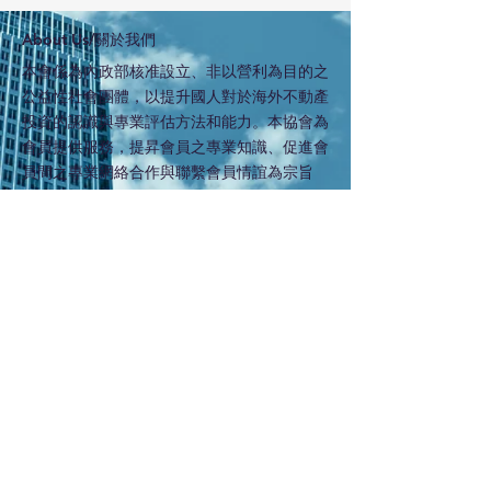
​About Us/關於我們
本會係為內政部核准設立、非以營利為目的之
公益性社會團體，以提升國人對於海外不動產
投資的認識與專業評估方法和能力。本協會為
會員提供服務，提昇會員之專業知識、促進會
員間之專業網絡合作與聯繫會員情誼為宗旨
內政部立案字號: 台內團字 第1130014726號
法人登記字號: 113證社 字 000054號
​Subscribe Latest News
訂閱本會最新訊息:
Subscribe Now